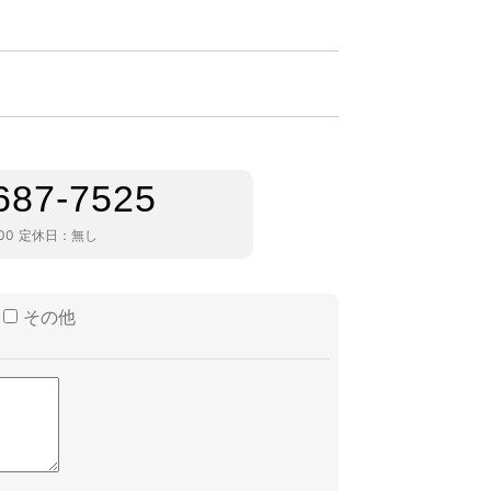
687-7525
00
定休日：
無し
その他