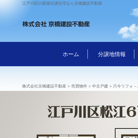
江戸川区の新築分譲住宅なら京橋建設不動産
ホーム
分譲地情報
株式会社京橋建設不動産
>
売買物件
>
中古戸建
>
只今リフォ－