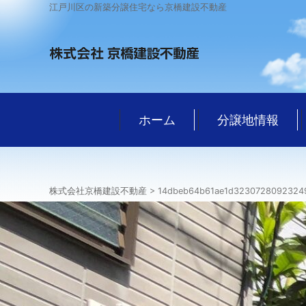
江戸川区の新築分譲住宅なら京橋建設不動産
ホーム
分譲地情報
株式会社京橋建設不動産
>
14dbeb64b61ae1d3230728092324