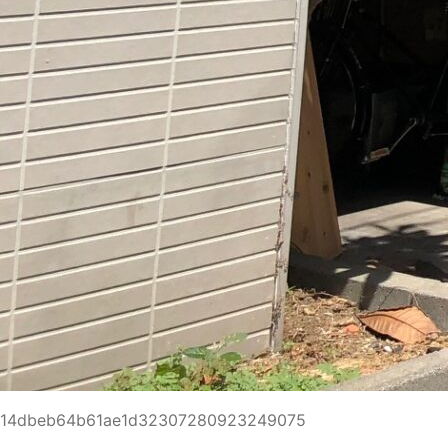
14dbeb64b61ae1d32307280923249075